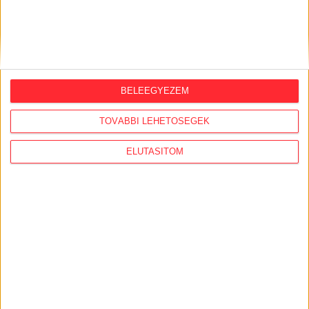
2026. augusztus 3.
Észak-olasz villára cserélte budapesti
lakcímét Habony Árpád, egy helyi
ingatlanos-dinasztiához vezetnek a szálak
BELEEGYEZEM
TOVÁBBI LEHETŐSÉGEK
KiMitTud
ELUTASÍTOM
Legutóbb frissült adatigénylések:
Kecskemét városmarketing stratégiája
Az Önkormányzat és a Polgármesteri Hivatal
közösségimédia-felületeinek üzemeltetése,
moderációja és a felhasználók tiltásának
gyakorlata
Az elmúlt 3 év önkormányzati pályázataira,
szerződéseire és kifizetéseire vonatkozóan