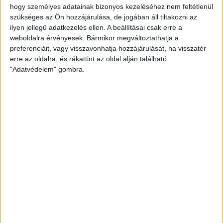
2026. május 24.
hogy személyes adatainak bizonyos kezeléséhez nem feltétlenül
szükséges az Ön hozzájárulása, de jogában áll tiltakozni az
Tóth Mari meg az ifj. Noszty jr. –
NERnyikek a transzilván arisztokrácia-
ilyen jellegű adatkezelés ellen. A beállításai csak erre a
vásárlás hübriszében
weboldalra érvényesek. Bármikor megváltoztathatja a
preferenciáit, vagy visszavonhatja hozzájárulását, ha visszatér
2026. május 8.
erre az oldalra, és rákattint az oldal alján található
"Adatvédelem" gombra.
A király beszéde – 250 évvel az amerikai
függetlenségi háború után a brit uralkodó
állami látogatáson járt Washingtonban
KÖVESS MINKET VAGY
LÉPJ VELÜNK
KAPCSOLATBA!
ATLATSZO.HU LEGFRISSEBB
2026. augusztus 7.