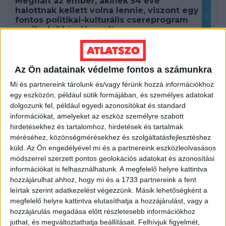
Meghalt az ember, akinek 54 éve
halottnak kellett volna lennie, viszont egy
fontos politikai-kulturális csereprogram
egyik első hírnöke volt
2026. július 14.
Trump népe – váratlanul és amerikai
Az Ön adatainak védelme fontos a számunkra
léptékkel fiatalon hunyt el Lindsay
Mi és partnereink tárolunk és/vagy férünk hozzá információkhoz
Graham szenátor
egy eszközön, például sütik formájában, és személyes adatokat
dolgozunk fel, például egyedi azonosítókat és standard
2026. június 30.
információkat, amelyeket az eszköz személyre szabott
A Trump-éra nagymenői – a tech-filozófus
hirdetésekhez és tartalomhoz, hirdetések és tartalmak
Peter Thiel és az Argentínába menekülés
méréséhez, közönségmérésekhez és szolgáltatásfejlesztéshez
küld.
Az Ön engedélyével mi és a partnereink eszközleolvasásos
2026. június 12.
módszerrel szerzett pontos geolokációs adatokat és azonosítási
információkat is felhasználhatunk. A megfelelő helyre kattintva
A legszégyenletesebb hivatal
hozzájárulhat ahhoz, hogy mi és a 1733 partnereink a fent
legszégyenletesebb hivatalnoka könyvet
leírtak szerint adatkezelést végezzünk. Másik lehetőségként a
írt – a KGB nyelve a “szuverénmagyarnak”
megfelelő helyre kattintva elutasíthatja a hozzájárulást, vagy a
hazudott NERsevik diktatúrában
hozzájárulás megadása előtt részletesebb információkhoz
juthat, és megváltoztathatja beállításait.
Felhívjuk figyelmét,