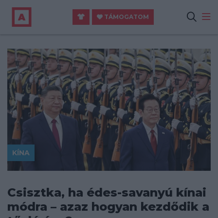
TÁMOGATOM
KÍNA
Csisztka, ha édes-savanyú kínai
módra – azaz hogyan kezdődik a