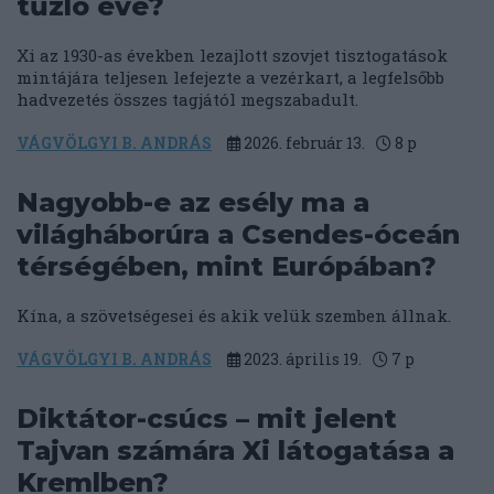
tűzló éve?
Xi az 1930-as években lezajlott szovjet tisztogatások
mintájára teljesen lefejezte a vezérkart, a legfelsőbb
hadvezetés összes tagjától megszabadult.
VÁGVÖLGYI B. ANDRÁS
2026. február 13.
8
p
Nagyobb-e az esély ma a
világháborúra a Csendes-óceán
térségében, mint Európában?
Kína, a szövetségesei és akik velük szemben állnak.
VÁGVÖLGYI B. ANDRÁS
2023. április 19.
7
p
Diktátor-csúcs – mit jelent
Tajvan számára Xi látogatása a
Kremlben?