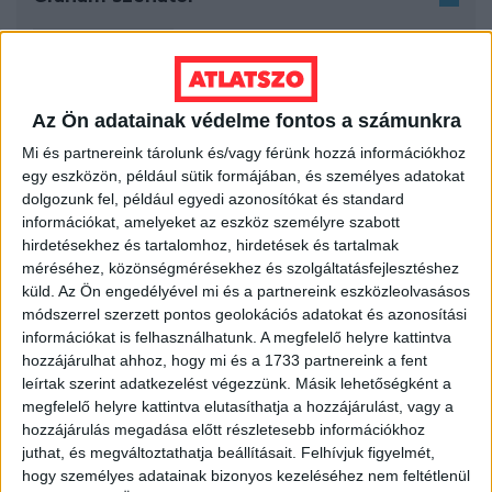
2026. június 30.
A Trump-éra nagymenői – a tech-filozófus
Peter Thiel és az Argentínába menekülés
Az Ön adatainak védelme fontos a számunkra
2026. június 12.
Mi és partnereink tárolunk és/vagy férünk hozzá információkhoz
egy eszközön, például sütik formájában, és személyes adatokat
A legszégyenletesebb hivatal
dolgozunk fel, például egyedi azonosítókat és standard
legszégyenletesebb hivatalnoka könyvet
információkat, amelyeket az eszköz személyre szabott
írt – a KGB nyelve a “szuverénmagyarnak”
hirdetésekhez és tartalomhoz, hirdetések és tartalmak
hazudott NERsevik diktatúrában
méréséhez, közönségmérésekhez és szolgáltatásfejlesztéshez
küld.
Az Ön engedélyével mi és a partnereink eszközleolvasásos
2026. május 24.
módszerrel szerzett pontos geolokációs adatokat és azonosítási
Tóth Mari meg az ifj. Noszty jr. –
információkat is felhasználhatunk. A megfelelő helyre kattintva
NERnyikek a transzilván arisztokrácia-
hozzájárulhat ahhoz, hogy mi és a 1733 partnereink a fent
vásárlás hübriszében
leírtak szerint adatkezelést végezzünk. Másik lehetőségként a
megfelelő helyre kattintva elutasíthatja a hozzájárulást, vagy a
2026. május 8.
hozzájárulás megadása előtt részletesebb információkhoz
juthat, és megváltoztathatja beállításait.
Felhívjuk figyelmét,
A király beszéde – 250 évvel az amerikai
hogy személyes adatainak bizonyos kezeléséhez nem feltétlenül
függetlenségi háború után a brit uralkodó