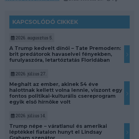
KAPCSOLÓDÓ CIKKEK
2026. augusztus 5.
A Trump kedvelt dínói – Tate Premodern:
brit predátorok havaselvei fényekben,
furulyaszóra, letartóztatás Floridában
2026. július 27.
Meghalt az ember, akinek 54 éve
halottnak kellett volna lennie, viszont egy
fontos politikai-kulturális csereprogram
egyik első hírnöke volt
2026. július 14.
Trump népe – váratlanul és amerikai
léptékkel fiatalon hunyt el Lindsay
Graham szenátor