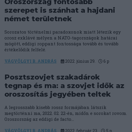
Oroszország fontosabb
szerepet is szánhat a hajdani
német területnek
Sorozatos történelmi paradoxonok miatt létezik egy
orosz exklávé mélyen a NATO-tagországok határai
mögött, eddigi roppant fontossága tovább és tovább
értékelődik felfelé.
VÁGVÖLGYI B. ANDRÁS
2022. június 29.
6
p
Posztszovjet szakadárok
tegnap és ma: a szovjet idők az
oroszosítás jegyében teltek
A legrosszabb kisebb rossz formájában látszik
megtörténni ma, 2022. 02. 22-én, midőn e sorokat rovom.
Oroszország az eddigi de facto...
VÁGVÖLGYI B. ANDRÁS
2022. február 23.
5
p