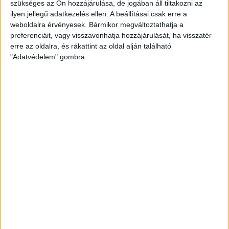
szükséges az Ön hozzájárulása, de jogában áll tiltakozni az
állami látogatáson járt Washingtonban
ilyen jellegű adatkezelés ellen. A beállításai csak erre a
weboldalra érvényesek. Bármikor megváltoztathatja a
KÖVESS MINKET VAGY
LÉPJ VELÜNK
preferenciáit, vagy visszavonhatja hozzájárulását, ha visszatér
KAPCSOLATBA!
erre az oldalra, és rákattint az oldal alján található
"Adatvédelem" gombra.
ATLATSZO.HU LEGFRISSEBB
2026. augusztus 7.
Orbán Gáspár Csádban, mérgező anyag
Újpesten és Rákospalotán
2026. augusztus 7.
Félmilliárd forintot kapott a CÖF
„magyarországi vállalkozásoktól” 2025-
ben