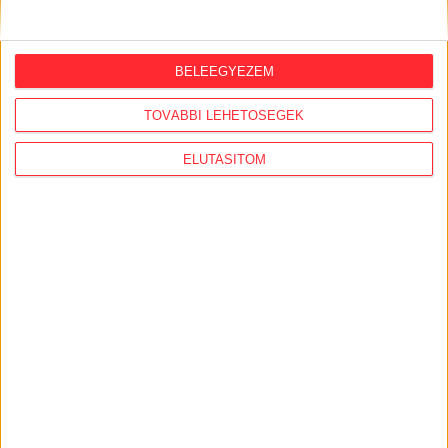
1
2
BELEEGYEZEM
KiMitTud
TOVÁBBI LEHETŐSÉGEK
Legutóbb frissült adatigénylések:
ELUTASÍTOM
FCA–KP–1–2026 és a VCA-KP-1-2026 elutasított és
nyert pályázatok
Szociális célú ingatlan bérbeadás, értékesítés
Közérdekű adatigénylés — fakivágási
dokumentáció, polgármesteri beszámoló és
"Tisztítsuk meg az Országot!" pályázat (218 hrsz.)
Napi párolgást kompenzáló vízpótlás.
Tárgy: Közérdekű adatigénylés az úgynevezett
„ukrán aranykonvoj” ügyében végrehajtott TEK-
intézkedéssel kapcsolatban