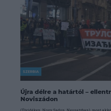
SZERBIA
Újra délre a határtól – elle
Noviszádon
(Újvidéken, Novy Sadon, Neusatzban), most akko