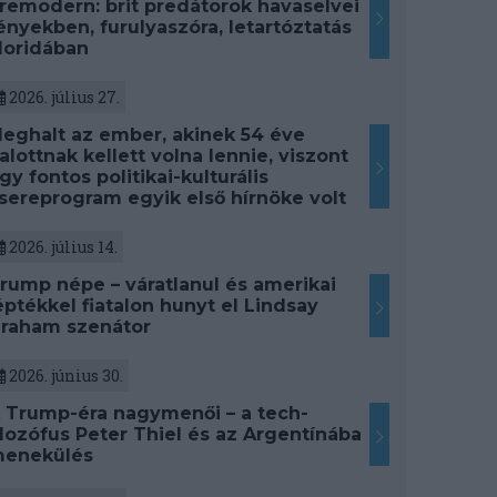
remodern: brit predátorok havaselvei
ényekben, furulyaszóra, letartóztatás
loridában
2026. július 27.
eghalt az ember, akinek 54 éve
alottnak kellett volna lennie, viszont
gy fontos politikai-kulturális
sereprogram egyik első hírnöke volt
2026. július 14.
rump népe – váratlanul és amerikai
éptékkel fiatalon hunyt el Lindsay
raham szenátor
2026. június 30.
 Trump-éra nagymenői – a tech-
ilozófus Peter Thiel és az Argentínába
enekülés