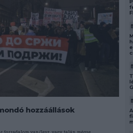
P
f
F
M
h
e
c
T
l
G
ntmondó hozzáállások
A
f
m
r forradalom van/lesz, vagy talán mégse.