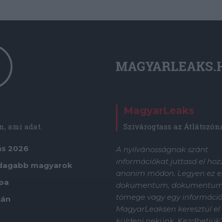
MagyarLeaks
, ami adat.
Szivárogtass az Átlátszón
ás 2026
A nyilvánosságnak szánt
információkat juttasd el ho
dagabb magyarok
anonim módon. Legyen ez e
ápa
dokumentum, dokumentu
tömege vagy egy információf
tán
MagyarLeaksen keresztül el
küldeni nekünk.
Kezdhetjük