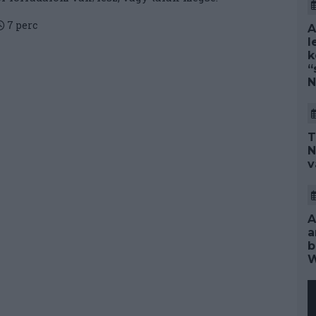
7
perc
A
l
k
“
N
T
N
v
A
a
b
W