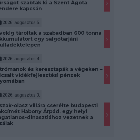
írságot szabtak ki a Szent Ágota
endere kapcsán
2026. augusztus 5.
vekig tároltak a szabadban 600 tonna
kkumulátort egy salgótarjáni
ulladéktelepen
2026. augusztus 4.
trómanok és keresztapák a végeken –
lcsalt vidékfejlesztési pénzek
yomában
2026. augusztus 3.
szak-olasz villára cserélte budapesti
akcímét Habony Árpád, egy helyi
ngatlanos-dinasztiához vezetnek a
zálak