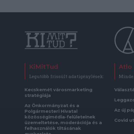
KiMitTud
Atlo
Legutóbb frissült adatigénylések:
Minden
Kecskemét városmarketing
Választ
stratégiája
Leggaz
Az Önkormányzat és a
Az új p
Polgármesteri Hivatal
közösségimédia-felületeinek
Covid u
üzemeltetése, moderációja és a
felhasználók tiltásának
gyakorlata