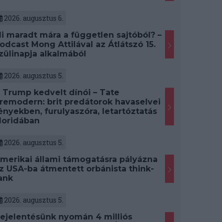
2026. augusztus 6.
i maradt mára a független sajtóból? –
odcast Mong Attilával az Átlátszó 15.
zülinapja alkalmából
2026. augusztus 5.
 Trump kedvelt dínói – Tate
remodern: brit predátorok havaselvei
ényekben, furulyaszóra, letartóztatás
loridában
2026. augusztus 5.
merikai állami támogatásra pályázna
z USA-ba átmentett orbánista think-
ank
2026. augusztus 5.
ejelentésünk nyomán 4 milliós