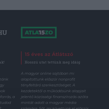
15 éves az Átlátszó
Hosszú utat tettünk meg idáig
ak!
A magyar online sajtóban mi
alapítottunk először nonprofit
zzánk
tényfeltáró szerkesztőséget. A
gy
kezdetektől a működésünk alapjait
mok
jelentő közösségi finanszírozás azóta
orrás, a
mintát adott a magyar média
 tudod
számára. Sőt, mi követtünk el először
?