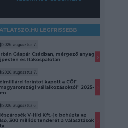
ATLATSZO.HU LEGFRISSEBB
2026. augusztus 7.
rbán Gáspár Csádban, mérgező anyag
jpesten és Rákospalotán
2026. augusztus 7.
élmilliárd forintot kapott a CÖF
magyarországi vállalkozásoktól” 2025-
en
2026. augusztus 6.
észárosék V-Híd Kft.-je behúzta az
lső, 300 milliós tenderét a választások
ta