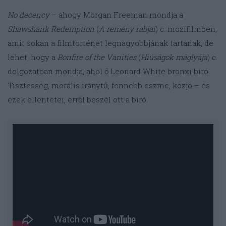
No decency
– ahogy Morgan Freeman mondja a
Shawshank Redemption
(
A remény rabjai
) c. mozifilmben,
amit sokan a filmtörténet legnagyobbjának tartanak, de
lehet, hogy a
Bonfire of the Vanities
(
Hiúságok máglyája
) c.
dolgozatban mondja, ahol ő Leonard White bronxi bíró.
Tisztesség, morális iránytű, fennebb eszme, közjó – és
ezek ellentétei, erről beszél ott a bíró.