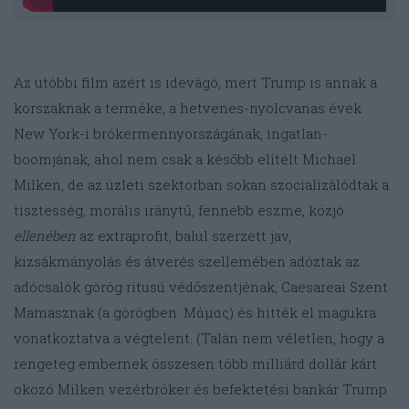
Az utóbbi film azért is idevágó, mert Trump is annak a
korszaknak a terméke, a hetvenes-nyolcvanas évek
New York-i brókermennyországának, ingatlan-
boomjának, ahol nem csak a később elítélt Michael
Milken, de az üzleti szektorban sokan szocializálódtak a
tisztesség, morális iránytű, fennebb eszme, közjó
ellenében
az extraprofit, balul szerzett jav,
kizsákmányolás és átverés szellemében adóztak az
adócsalók görög rítusú védőszentjénak, Caesareai Szent
Mamasznak (a görögben: Μάμας) és hitték el magukra
vonatkoztatva a végtelent. (Talán nem véletlen, hogy a
rengeteg embernek összesen több milliárd dollár kárt
okozó Milken vezérbróker és befektetési bankár Trump