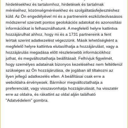
hirdetésekhez és tartalomhoz, hirdetések és tartalmak
kérdést, “Abbahagyja civilek legyilkolását”, amit a
méréséhez, közönségmérésekhez és szolgáltatásfejlesztéshez
minden hájjal megkent, a leningrádi flaszter
küld.
Az Ön engedélyével mi és a partnereink eszközleolvasásos
fenegyerekéből a drezdai KGB talpraesett ügynöke, majd
módszerrel szerzett pontos geolokációs adatokat és azonosítási
információkat is felhasználhatunk. A megfelelő helyre kattintva
összorosz elnök mérhetetlen dörzsöltségében úgy tett,
hozzájárulhat ahhoz, hogy mi és a 1731 partnereink a fent
mint aki nem hallott meg.
leírtak szerint adatkezelést végezzünk. Másik lehetőségként a
megfelelő helyre kattintva elutasíthatja a hozzájárulást, vagy a
hozzájárulás megadása előtt részletesebb információkhoz
juthat, és megváltoztathatja beállításait.
Felhívjuk figyelmét,
hogy személyes adatainak bizonyos kezeléséhez nem feltétlenül
szükséges az Ön hozzájárulása, de jogában áll tiltakozni az
ilyen jellegű adatkezelés ellen. A beállításai csak erre a
weboldalra érvényesek. Bármikor megváltoztathatja a
preferenciáit, vagy visszavonhatja hozzájárulását, ha visszatér
erre az oldalra, és rákattint az oldal alján található
"Adatvédelem" gombra.