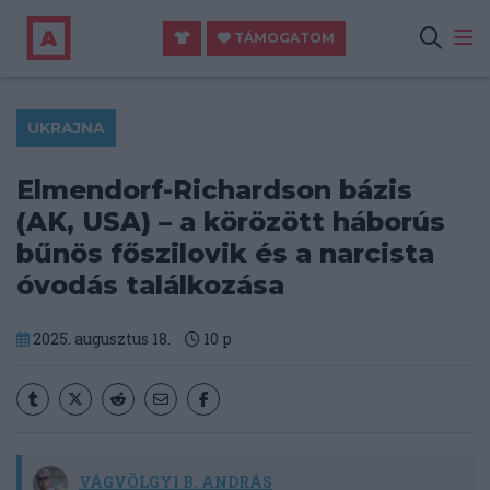
TÁMOGATOM
UKRAJNA
Elmendorf-Richardson bázis
(AK, USA) – a körözött háborús
bűnös főszilovik és a narcista
óvodás találkozása
2025. augusztus 18.
10
p
VÁGVÖLGYI B. ANDRÁS