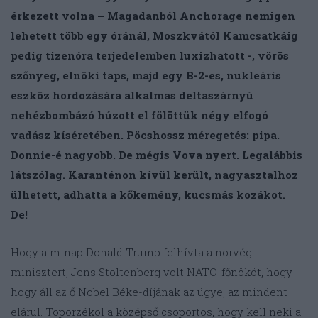
érkezett volna – Magadanból Anchorage nemigen
lehetett több egy óránál, Moszkvától Kamcsatkáig
pedig tizenóra terjedelemben luxizhatott -, vörös
szőnyeg, elnöki taps, majd egy B-2-es, nukleáris
eszköz hordozására alkalmas deltaszárnyú
nehézbombázó húzott el fölöttük négy elfogó
vadász kíséretében. Pöcshossz méregetés: pipa.
Donnie-é nagyobb. De mégis Vova nyert. Legalábbis
látszólag. Karanténon kívül került, nagyasztalhoz
ülhetett, adhatta a kőkemény, kucsmás kozákot.
De!
Hogy a minap Donald Trump felhívta a norvég
minisztert, Jens Stoltenberg volt NATO-főnököt, hogy
hogy áll az ő Nobel Béke-díjának az ügye, az mindent
elárul. Toporzékol a középső csoportos, hogy kell neki a