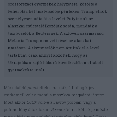
oroszországi gyermekek helyzetére, közölte a
Fehér Ház két tisztviselője pénteken. Trump elnök
személyesen adta át a levelet Putyinnak az
alaszkai csúcstalálkozójuk során, mondták a
tisztviselők a Reutersnek. A szlovén származású
Melania Trump nem vett részt az alaszkai
utazáson. A tisztviselők nem árulták el a levél
tartalmát, csak annyit közöltek, hogy az
Ukrajnában zajló háború következtében elrabolt
gyermekekre utalt.
Már odafelé
prank
eltek a ruszkik, állítólag kijevi
csirkemell volt a menü a moszkva-magadani járaton.
Most akkor
CCCP
volt-e a Lavrov pólóján, vagy a
pufimellény áltak takart
Россия
felirat két cé-je idézte
meg a fájdalmas emlékű történelmi alakulatot? Orosz-