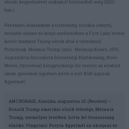
elnöki kegyelmével szabadult börtönéből még 2020-
ban.)
Pénteken Alaszkában a tisztesség, morális iránytű,
fennebb eszme és közjó szellemében a First Lady levele
került átadásra Trump elnök által a véreskezű
Putyinnak. Melania Trump (szül.: Melanija Knavs, 1970,
Jugoszlávia Szocialista Szövetségi Köztársaság, Novo
Mesto, Szlovénia) hírügynökségi hír szerint az elrabolt
ukrán gyerekek ügyében kérte a volt KGB-ügynök
figyelmét:
ANCHORAGE, Alaszka, augusztus 15. (Reuters) –
Donald Trump amerikai elnök felesége, Melania
Trump, személyes levélben hívta fel Oroszország
elnöke, Vlagyimir Putyin figyelmét az ukrajnai és