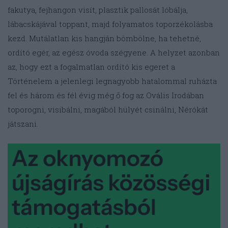
fakutya, fejhangon visít, plasztik pallosát lóbálja,
lábacskájával toppant, majd folyamatos toporzékolásba
kezd. Mutálatlan kis hangján bömbölne, ha tehetné,
ordító egér, az egész óvoda szégyene. A helyzet azonban
az, hogy ezt a fogalmatlan ordító kis egeret a
Történelem a jelenlegi legnagyobb hatalommal ruházta
fel és három és fél évig még ő fog az Ovális Irodában
toporogni, visibálni, magából hülyét csinálni, Nérókát
játszani.