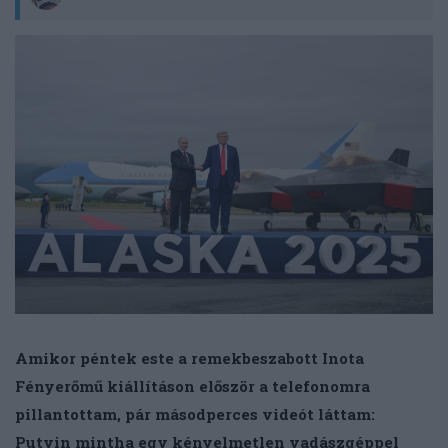
Amikor péntek este a remekbeszabott Inota
Fényerőmű kiállításon először a telefonomra
pillantottam, pár másodperces videót láttam:
Putyin mintha egy kényelmetlen vadászgéppel